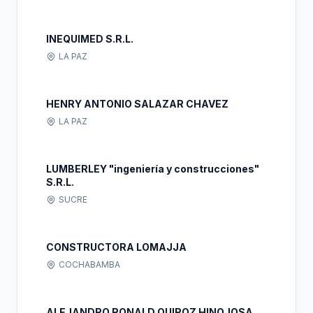
SOCIEDAD DE RESPONSABILIDAD LIMITADA
"TECASH LCH S.R.L."
INEQUIMED S.R.L.
LA PAZ
HENRY ANTONIO SALAZAR CHAVEZ
LA PAZ
LUMBERLEY "ingeniería y construcciones"
S.R.L.
SUCRE
CONSTRUCTORA LOMAJJA
COCHABAMBA
ALEJANDRO RONALD QUIROZ HINOJOSA