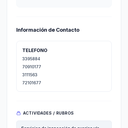
Información de Contacto
TELEFONO
3395884
70910177
3111563
72101677
ACTIVIDADES / RUBROS