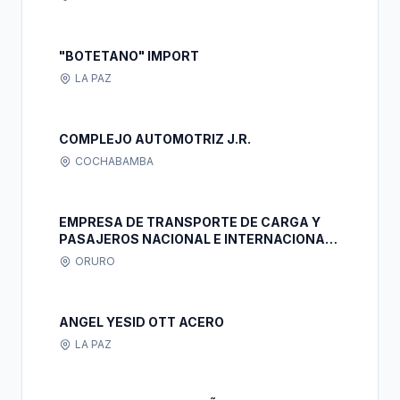
"BOTETANO" IMPORT
LA PAZ
COMPLEJO AUTOMOTRIZ J.R.
COCHABAMBA
EMPRESA DE TRANSPORTE DE CARGA Y
PASAJEROS NACIONAL E INTERNACIONAL
TRANS PILCOMAYO S.R.L.
ORURO
ANGEL YESID OTT ACERO
LA PAZ