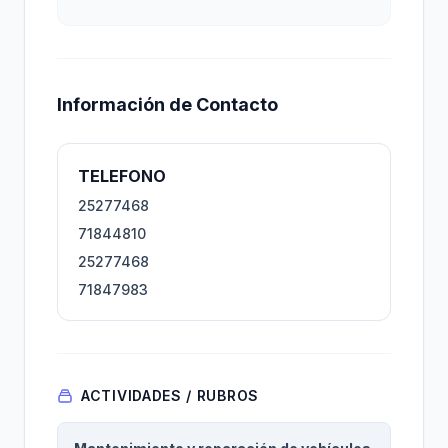
Información de Contacto
TELEFONO
25277468
71844810
25277468
71847983
ACTIVIDADES / RUBROS