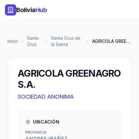
Bolivia
Hub
Santa
Santa Cruz de
Inicio
AGRICOLA GREENAGRO S.A.
Cruz
la Sierra
AGRICOLA GREENAGRO
S.A.
SOCIEDAD ANONIMA
UBICACIÓN
PROVINCIA
ANDRES IBAÑEZ