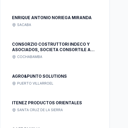
ENRIQUE ANTONIO NORIEGA MIRANDA
SACABA
CONSORZIO COSTRUTTORI INDECO Y
ASOCIADOS, SOCIETA CONSORTILE A
RESPONSABILITA LIMITATA S.C.A.R.L. -
COCHABAMBA
INDECO Y ASOCIADOS S.C.A.R.L.
SUCURSAL_BOLIVIA
AGRO&PUNTO SOLUTIONS
PUERTO VILLARROEL
ITENEZ PRODUCTOS ORIENTALES
SANTA CRUZ DE LA SIERRA