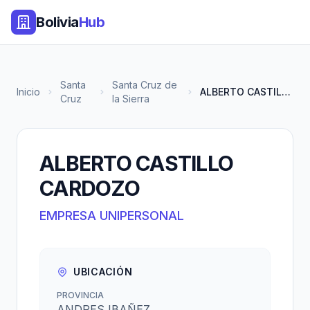
Bolivia
Hub
Santa
Santa Cruz de
Inicio
ALBERTO CASTILLO CARDOZO
Cruz
la Sierra
ALBERTO CASTILLO
CARDOZO
EMPRESA UNIPERSONAL
UBICACIÓN
PROVINCIA
ANDRES IBAÑEZ