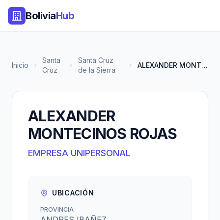
Bolivia
Hub
Santa
Santa Cruz
Inicio
ALEXANDER MONTECINOS ROJAS
Cruz
de la Sierra
ALEXANDER
MONTECINOS ROJAS
EMPRESA UNIPERSONAL
UBICACIÓN
PROVINCIA
ANDRES IBAÑEZ