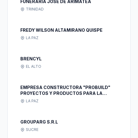
FUNERARIA JOSE DE ARIMATEA
TRINIDAD
FREDY WILSON ALTAMIRANO QUISPE
LA PAZ
BRENCYL
EL ALTO
EMPRESA CONSTRUCTORA "PROBUILD"
PROYECTOS Y PRODUCTOS PARA LA
EDIFICACION.
LA PAZ
GROUPARG S.R.L
SUCRE