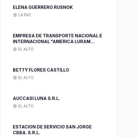
ELENA GUERRERO RUSNOK
LA PAZ
EMPRESA DE TRANSPORTE NACIONAL E
INTERNACIONAL "AMERICA LURAM
TRUCK'S S.R.L."
EL ALTO
BETTY FLORES CASTILLO
EL ALTO
AUCCASI LUNA S.R.L.
EL ALTO
ESTACION DE SERVICIO SAN JORGE
CBBA. S.R.L.