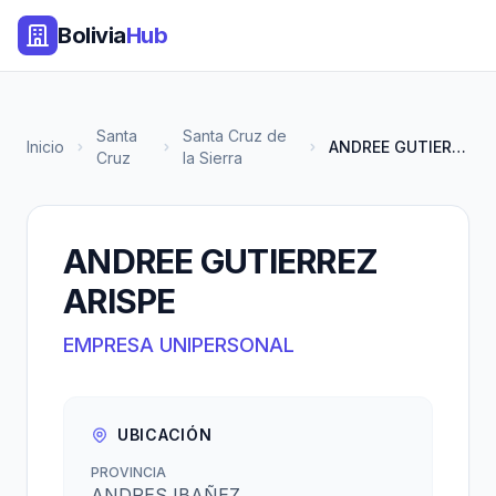
Bolivia
Hub
Santa
Santa Cruz de
Inicio
ANDREE GUTIERREZ ARISPE
Cruz
la Sierra
ANDREE GUTIERREZ
ARISPE
EMPRESA UNIPERSONAL
UBICACIÓN
PROVINCIA
ANDRES IBAÑEZ