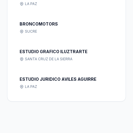
RESPONSABILIDAD LIMITADA Sucursal
LA PAZ
Bolivia
BRONCOMOTORS
SUCRE
ESTUDIO GRAFICO ILUZTRARTE
SANTA CRUZ DE LA SIERRA
ESTUDIO JURIDICO AVILES AGUIRRE
LA PAZ