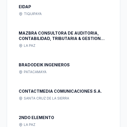
EIDAP
TIQUIPAYA
MAZBRA CONSULTORA DE AUDITORIA,
CONTABILIDAD, TRIBUTARIA & GESTION
EMPRESARIAL S.R.L.
LA PAZ
BRADODEIK INGENIEROS
PATACAMAYA
CONTACTMEDIA COMUNICACIONES S.A.
SANTA CRUZ DE LA SIERRA
2NDO ELEMENTO
LA PAZ