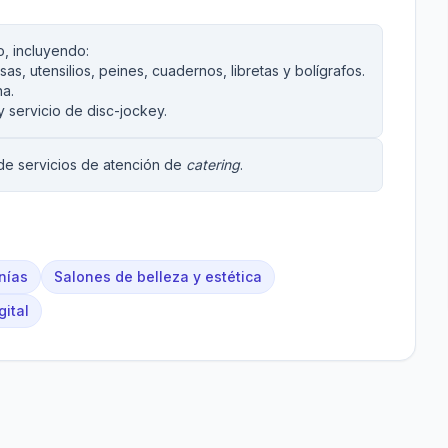
o, incluyendo:
s, utensilios, peines, cuadernos, libretas y bolígrafos.
na.
 servicio de disc-jockey.
 de servicios de atención de
catering
.
nías
Salones de belleza y estética
gital