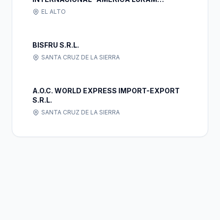
TRUCK'S S.R.L."
EL ALTO
BISFRU S.R.L.
SANTA CRUZ DE LA SIERRA
A.O.C. WORLD EXPRESS IMPORT-EXPORT
S.R.L.
SANTA CRUZ DE LA SIERRA