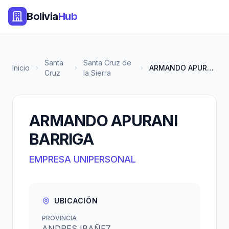
Bolivia
Hub
Santa
Santa Cruz de
Inicio
ARMANDO APURANI BARRIGA
Cruz
la Sierra
ARMANDO APURANI
BARRIGA
EMPRESA UNIPERSONAL
UBICACIÓN
PROVINCIA
ANDRES IBAÑEZ