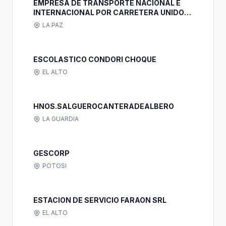
EMPRESA DE TRANSPORTE NACIONAL E
INTERNACIONAL POR CARRETERA UNIDOS
10 DE NOVIEMBRE LTDA.
LA PAZ
ESCOLASTICO CONDORI CHOQUE
EL ALTO
HNOS.SALGUEROCANTERADEALBERO
LA GUARDIA
GESCORP
POTOSI
ESTACION DE SERVICIO FARAON SRL
EL ALTO