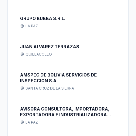
GRUPO BUBBA S.R.L.
LA PAZ
JUAN ALVAREZ TERRAZAS
QUILLACOLLO
AMSPEC DE BOLIVIA SERVICIOS DE
INSPECCION S.A.
SANTA CRUZ DE LA SIERRA
AVISORA CONSULTORA, IMPORTADORA,
EXPORTADORA E INDUSTRIALIZADORA
SOCIEDAD ANONIMA.
LA PAZ