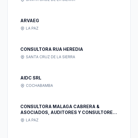
ARVAEG
LA PAZ
CONSULTORA RUA HEREDIA
SANTA CRUZ DE LA SIERRA
AIDC SRL
COCHABAMBA
CONSULTORA MALAGA CABRERA &
ASOCIADOS, AUDITORES Y CONSULTORES
EN ADMINISTRACION S.R.L.
LA PAZ