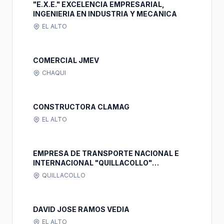
"E.X.E." EXCELENCIA EMPRESARIAL,
INGENIERIA EN INDUSTRIA Y MECANICA
EL ALTO
COMERCIAL JMEV
CHAQUI
CONSTRUCTORA CLAMAG
EL ALTO
EMPRESA DE TRANSPORTE NACIONAL E
INTERNACIONAL "QUILLACOLLO"
SOCIEDAD DE RESPONSABILIDAD LIMITADA
QUILLACOLLO
DAVID JOSE RAMOS VEDIA
EL ALTO