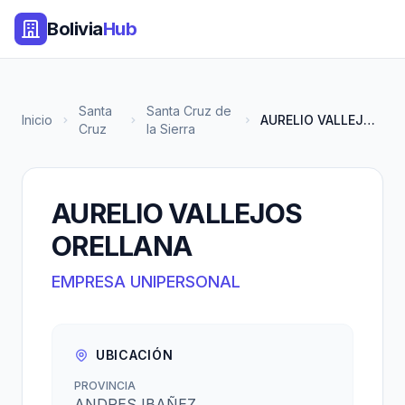
Bolivia
Hub
Santa
Santa Cruz de
Inicio
AURELIO VALLEJOS ORELLANA
Cruz
la Sierra
AURELIO VALLEJOS
ORELLANA
EMPRESA UNIPERSONAL
UBICACIÓN
PROVINCIA
ANDRES IBAÑEZ