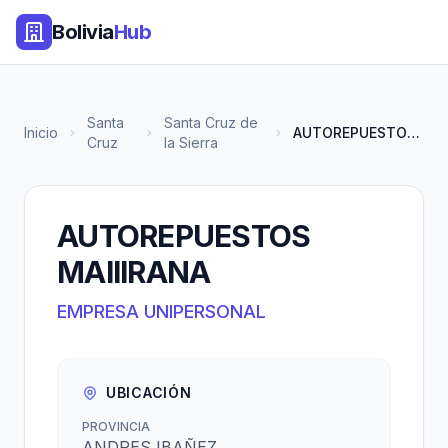
Bolivia
Hub
Santa
Santa Cruz de
Inicio
AUTOREPUESTOS MAIIIRANA
Cruz
la Sierra
AUTOREPUESTOS
MAIIIRANA
EMPRESA UNIPERSONAL
UBICACIÓN
PROVINCIA
ANDRES IBAÑEZ