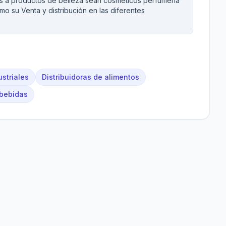
os a productos de belleza sean cosméticos perfumería
o su Venta y distribución en las diferentes
striales
Distribuidoras de alimentos
 bebidas