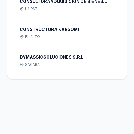
CONSULTORAADQUISICION DE BIENES
ECONCABI S.R.L.
LA PAZ
CONSTRUCTORA KARSOMI
EL ALTO
DYMASSICSOLUCIONES S.R.L.
SACABA