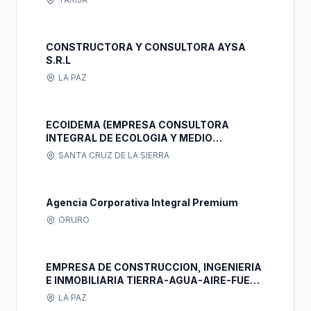
CONSTRUCTORA Y CONSULTORA AYSA
S.R.L
LA PAZ
ECOIDEMA (EMPRESA CONSULTORA
INTEGRAL DE ECOLOGIA Y MEDIO
AMBIENTE)
SANTA CRUZ DE LA SIERRA
Agencia Corporativa Integral Premium
ORURO
EMPRESA DE CONSTRUCCION, INGENIERIA
E INMOBILIARIA TIERRA-AGUA-AIRE-FUEGO
EMCITAAF S.R.L.
LA PAZ