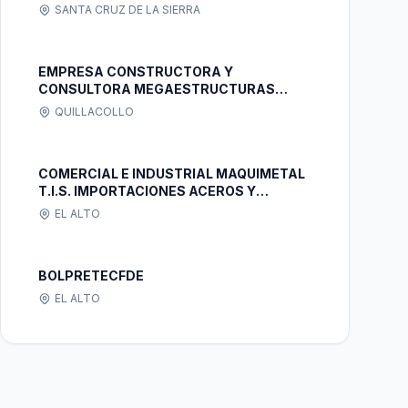
SANTA CRUZ DE LA SIERRA
EMPRESA CONSTRUCTORA Y
CONSULTORA MEGAESTRUCTURAS
BARRANCOS
QUILLACOLLO
COMERCIAL E INDUSTRIAL MAQUIMETAL
T.I.S. IMPORTACIONES ACEROS Y
HERRAMIENTAS TECNOLOGIA
EL ALTO
INFORMATICA Y SEGURIDAD
BOLPRETECFDE
EL ALTO