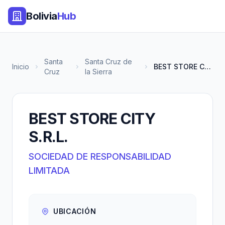
Bolivia
Hub
Santa
Santa Cruz de
Inicio
BEST STORE CITY S.R.L.
Cruz
la Sierra
BEST STORE CITY
S.R.L.
SOCIEDAD DE RESPONSABILIDAD
LIMITADA
UBICACIÓN