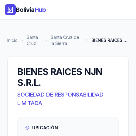
Bolivia
Hub
Santa
Santa Cruz de
Inicio
BIENES RAICES NJN S.R.L.
Cruz
la Sierra
BIENES RAICES NJN
S.R.L.
SOCIEDAD DE RESPONSABILIDAD
LIMITADA
UBICACIÓN