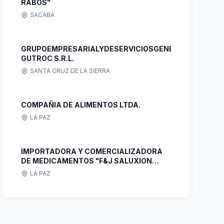
RABOS"
SACABA
GRUPOEMPRESARIALYDESERVICIOSGENERALES
GUTROC S.R.L.
SANTA CRUZ DE LA SIERRA
COMPAÑIA DE ALIMENTOS LTDA.
LA PAZ
IMPORTADORA Y COMERCIALIZADORA
DE MEDICAMENTOS "F&J SALUXION
PHARMA" S.R.L.
LA PAZ