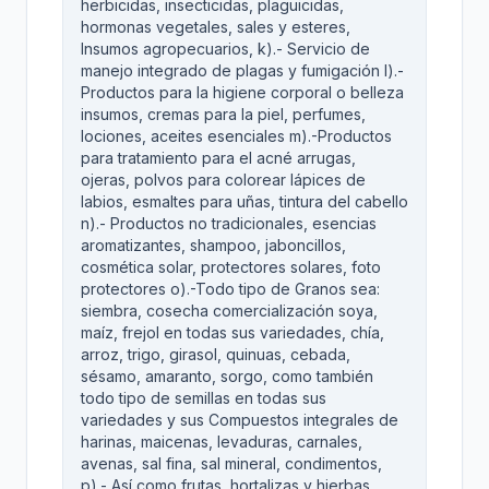
herbicidas, insecticidas, plaguicidas,
hormonas vegetales, sales y esteres,
Insumos agropecuarios, k).- Servicio de
manejo integrado de plagas y fumigación l).-
Productos para la higiene corporal o belleza
insumos, cremas para la piel, perfumes,
lociones, aceites esenciales m).-Productos
para tratamiento para el acné arrugas,
ojeras, polvos para colorear lápices de
labios, esmaltes para uñas, tintura del cabello
n).- Productos no tradicionales, esencias
aromatizantes, shampoo, jaboncillos,
cosmética solar, protectores solares, foto
protectores o).-Todo tipo de Granos sea:
siembra, cosecha comercialización soya,
maíz, frejol en todas sus variedades, chía,
arroz, trigo, girasol, quinuas, cebada,
sésamo, amaranto, sorgo, como también
todo tipo de semillas en todas sus
variedades y sus Compuestos integrales de
harinas, maicenas, levaduras, carnales,
avenas, sal fina, sal mineral, condimentos,
p).- Así como frutas, hortalizas y hierbas