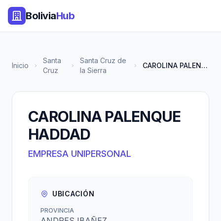
Bolivia
Hub
Santa
Santa Cruz de
Inicio
CAROLINA PALENQUE HADDAD
Cruz
la Sierra
CAROLINA PALENQUE
HADDAD
EMPRESA UNIPERSONAL
UBICACIÓN
PROVINCIA
ANDRES IBAÑEZ