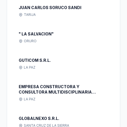
JUAN CARLOS SORUCO SANDI
TARIJA
" LA SALVACION"
ORURO
GUTICOM S.R.L.
LA PAZ
EMPRESA CONSTRUCTORA Y
CONSULTORA MULTIDISCIPLINARIA
"CONSPPAT" S.R.L.
LA PAZ
GLOBALNEXO S.R.L.
SANTA CRUZ DE LA SIERRA