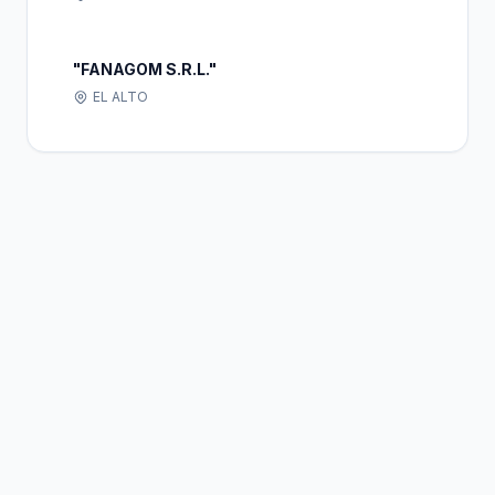
"FANAGOM S.R.L."
EL ALTO
Bolivia
Hub