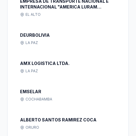
EMPRESA DE TRANSPORTE NACIONAL E
INTERNACIONAL "AMERICA LURAM
TRUCK'S S.R.L."
EL ALTO
DEURBOLIVIA
LA PAZ
AMX LOGISTICA LTDA.
LA PAZ
EMSELAR
COCHABAMBA
ALBERTO SANTOS RAMIREZ COCA
ORURO