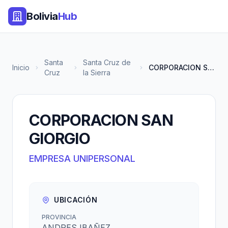
Bolivia
Hub
Santa
Santa Cruz de
Inicio
CORPORACION SAN GIORGIO
Cruz
la Sierra
CORPORACION SAN
GIORGIO
EMPRESA UNIPERSONAL
UBICACIÓN
PROVINCIA
ANDRES IBAÑEZ