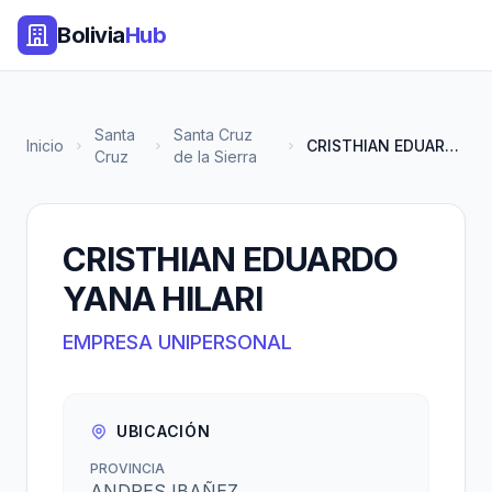
Bolivia
Hub
Santa
Santa Cruz
Inicio
CRISTHIAN EDUARDO YANA HILARI
Cruz
de la Sierra
CRISTHIAN EDUARDO
YANA HILARI
EMPRESA UNIPERSONAL
UBICACIÓN
PROVINCIA
ANDRES IBAÑEZ