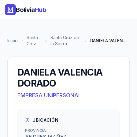
Bolivia
Hub
Santa
Santa Cruz de
Inicio
DANIELA VALENCIA DORADO
Cruz
la Sierra
DANIELA VALENCIA
DORADO
EMPRESA UNIPERSONAL
UBICACIÓN
PROVINCIA
ANDRES IBAÑEZ