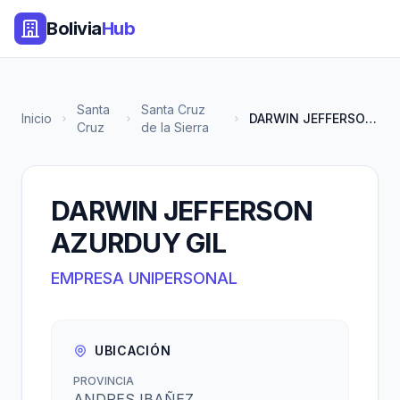
Bolivia
Hub
Santa
Santa Cruz
Inicio
DARWIN JEFFERSON AZURDUY GIL
Cruz
de la Sierra
DARWIN JEFFERSON
AZURDUY GIL
EMPRESA UNIPERSONAL
UBICACIÓN
PROVINCIA
ANDRES IBAÑEZ