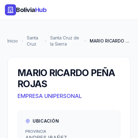
Bolivia
Hub
Santa
Santa Cruz de
Inicio
MARIO RICARDO PEÑA ROJAS
Cruz
la Sierra
MARIO RICARDO PEÑA
ROJAS
EMPRESA UNIPERSONAL
UBICACIÓN
PROVINCIA
ANDRES IBAÑEZ