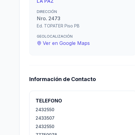
LA PAZ
DIRECCIÓN
Nro. 2473
Ed. TOPATER Piso PB
GEOLOCALIZACIÓN
Ver en Google Maps
Información de Contacto
TELEFONO
2432550
2433507
2432550
77750078