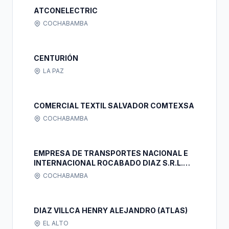
ATCONELECTRIC
COCHABAMBA
CENTURIÓN
LA PAZ
COMERCIAL TEXTIL SALVADOR COMTEXSA
COCHABAMBA
EMPRESA DE TRANSPORTES NACIONAL E
INTERNACIONAL ROCABADO DIAZ S.R.L.
TRANS R & D S.R.L.
COCHABAMBA
DIAZ VILLCA HENRY ALEJANDRO (ATLAS)
EL ALTO