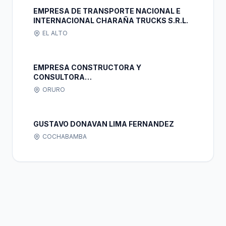
EMPRESA DE TRANSPORTE NACIONAL E
INTERNACIONAL CHARAÑA TRUCKS S.R.L.
EL ALTO
EMPRESA CONSTRUCTORA Y
CONSULTORA
MULTIDISCIPLINARIA"CONST-BALT"S.R.L.
ORURO
GUSTAVO DONAVAN LIMA FERNANDEZ
COCHABAMBA