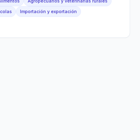
alimentos
Agropecuarios y veterinarias rurales
ícolas
Importación y exportación