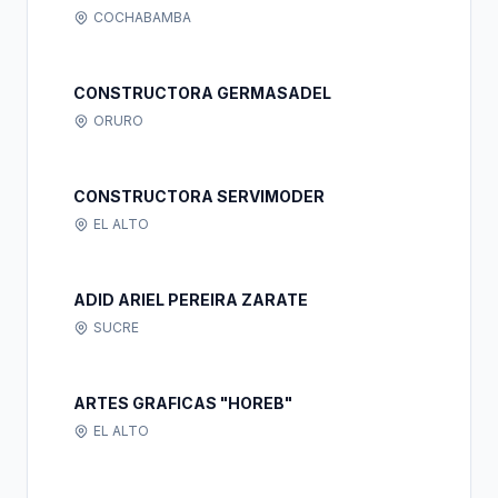
RESPONSABILIDAD LIMITADA
COCHABAMBA
CONSTRUCTORA GERMASADEL
ORURO
CONSTRUCTORA SERVIMODER
EL ALTO
ADID ARIEL PEREIRA ZARATE
SUCRE
ARTES GRAFICAS "HOREB"
EL ALTO