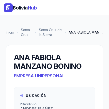
Bolivia
Hub
Santa
Santa Cruz de
Inicio
ANA FABIOLA MANZANO BONINO
Cruz
la Sierra
ANA FABIOLA
MANZANO BONINO
EMPRESA UNIPERSONAL
UBICACIÓN
PROVINCIA
ANDRES IBAÑEZ