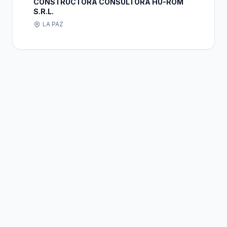
CONSTRUCTORA CONSULTORA HU-ROM
S.R.L.
LA PAZ
Bolivia
Hub