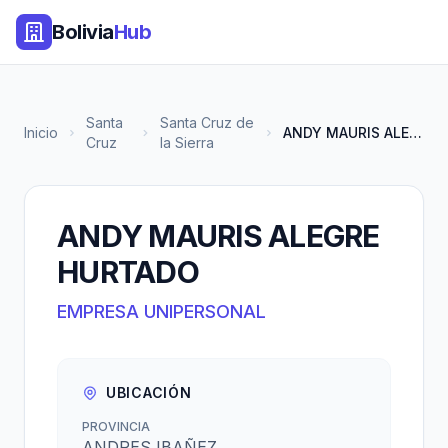
Bolivia
Hub
Santa
Santa Cruz de
Inicio
ANDY MAURIS ALEGRE HURTADO
Cruz
la Sierra
ANDY MAURIS ALEGRE
HURTADO
EMPRESA UNIPERSONAL
UBICACIÓN
PROVINCIA
ANDRES IBAÑEZ