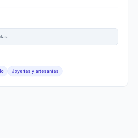
las.
do
Joyerías y artesanías