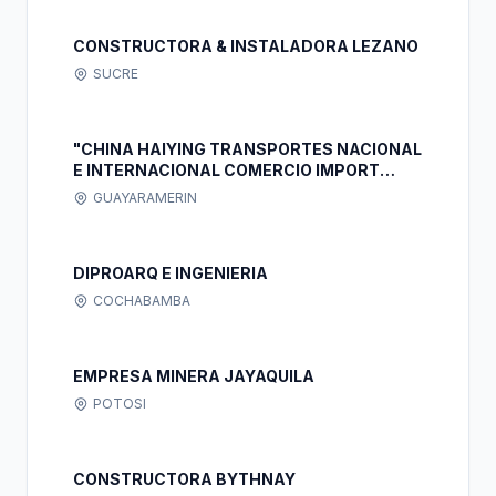
CONSTRUCTORA & INSTALADORA LEZANO
SUCRE
"CHINA HAIYING TRANSPORTES NACIONAL
E INTERNACIONAL COMERCIO IMPORT
EXPORT SRL" S.R.L.
GUAYARAMERIN
DIPROARQ E INGENIERIA
COCHABAMBA
EMPRESA MINERA JAYAQUILA
POTOSI
CONSTRUCTORA BYTHNAY