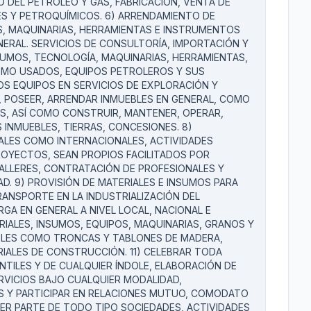
O DEL PETRÓLEO Y GAS, FABRICACIÓN, VENTA DE
ES Y PETROQUÍMICOS. 6) ARRENDAMIENTO DE
S, MAQUINARIAS, HERRAMIENTAS E INSTRUMENTOS
NERAL. SERVICIOS DE CONSULTORÍA, IMPORTACIÓN Y
SUMOS, TECNOLOGÍA, MAQUINARIAS, HERRAMIENTAS,
MO USADOS, EQUIPOS PETROLEROS Y SUS
S EQUIPOS EN SERVICIOS DE EXPLORACIÓN Y
, POSEER, ARRENDAR INMUEBLES EN GENERAL, COMO
OS, ASÍ COMO CONSTRUIR, MANTENER, OPERAR,
 INMUEBLES, TIERRAS, CONCESIONES. 8)
NALES COMO INTERNACIONALES, ACTIVIDADES
ROYECTOS, SEAN PROPIOS FACILITADOS POR
ALLERES, CONTRATACIÓN DE PROFESIONALES Y
AD. 9) PROVISIÓN DE MATERIALES E INSUMOS PARA
RANSPORTE EN LA INDUSTRIALIZACIÓN DEL
RGA EN GENERAL A NIVEL LOCAL, NACIONAL E
RIALES, INSUMOS, EQUIPOS, MAQUINARIAS, GRANOS Y
BLES COMO TRONCAS Y TABLONES DE MADERA,
IALES DE CONSTRUCCIÓN. 11) CELEBRAR TODA
TILES Y DE CUALQUIER ÍNDOLE, ELABORACIÓN DE
VICIOS BAJO CUALQUIER MODALIDAD,
S Y PARTICIPAR EN RELACIONES MUTUO, COMODATO
R PARTE DE TODO TIPO SOCIEDADES, ACTIVIDADES