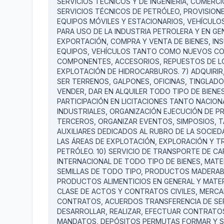
SERVICIOS TÉCNICOS Y DE INGENIERÍA, COMERCI
SERVICIOS TÉCNICOS DE PETRÓLEO, PROVISION
EQUIPOS MÓVILES Y ESTACIONARIOS, VEHÍCULO
PARA USO DE LA INDUSTRIA PETROLERA Y EN GE
EXPORTACIÓN, COMPRA Y VENTA DE BIENES, IN
EQUIPOS, VEHÍCULOS TANTO COMO NUEVOS CO
COMPONENTES, ACCESORIOS, REPUESTOS DE LO
EXPLOTACIÓN DE HIDROCARBUROS. 7) ADQUIRIR
SER TERRENOS, GALPONES, OFICINAS, TINGLAD
VENDER, DAR EN ALQUILER TODO TIPO DE BIENES
PARTICIPACIÓN EN LICITACIONES TANTO NACIO
INDUSTRIALES, ORGANIZACIÓN EJECUCIÓN DE P
TERCEROS, ORGANIZAR EVENTOS, SIMPOSIOS, T
AUXILIARES DEDICADOS AL RUBRO DE LA SOCIED
LAS ÁREAS DE EXPLOTACIÓN, EXPLORACIÓN Y T
PETRÓLEO. 10) SERVICIO DE TRANSPORTE DE CA
INTERNACIONAL DE TODO TIPO DE BIENES, MATE
SEMILLAS DE TODO TIPO, PRODUCTOS MADERA
PRODUCTOS ALIMENTICIOS EN GENERAL Y MATER
CLASE DE ACTOS Y CONTRATOS CIVILES, MERCAN
CONTRATOS, ACUERDOS TRANSFERENCIA DE SER
DESARROLLAR, REALIZAR, EFECTUAR CONTRATO
MANDATOS, DEPÓSITOS PERMUTAS FORMAR Y SE