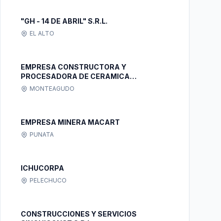
"GH - 14 DE ABRIL" S.R.L.
EL ALTO
EMPRESA CONSTRUCTORA Y
PROCESADORA DE CERAMICA
E.C.O.P.C.E.R. LTDA.
MONTEAGUDO
EMPRESA MINERA MACART
PUNATA
ICHUCORPA
PELECHUCO
CONSTRUCCIONES Y SERVICIOS