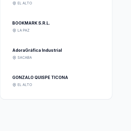
EL ALTO
BOOKMARK S.R.L.
LA PAZ
AdoraGráfica Industrial
SACABA
GONZALO QUISPE TICONA
EL ALTO